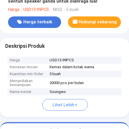
sentuh speaker ganda untuk olahraga luar
Harga：USD13.99PCS
MOQ：5 buah
Harga terbaik
Hubungi sekarang
Deskripsi Produk
Harga
USD13.99PCS
Kemasan rincian
Kemas dalam kotak warna
Kuantitas min Order
5 buah
Menyediakan
20000 pcs per bulan
kemampuan
Nama merek
Soungwo
Lihat Lebih