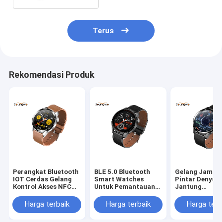
Terus
Rekomendasi Produk
Perangkat Bluetooth
BLE 5.0 Bluetooth
Gelang Jam T
IOT Cerdas Gelang
Smart Watches
Pintar Denyut
Kontrol Akses NFC
Untuk Pemantauan
Jantung
HRS3300 Monitor
Kesehatan Mode
Berkelanjutan,
Detak Jantung
Multi Olahraga 1,28
Gelang Lari
Harga terbaik
Harga terbaik
Harga terb
Inch
Kebugaran 2