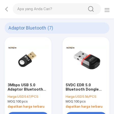
Adaptor Bluetooth
(7)
3Mbps USB 5.0
5VDC EDR 5.0
Adaptor Bluetooth
Bluetooth Dongle
Untuk PC Windows
Untuk Desktop
Harga:
USD5.67/PCS
Harga:
USD5.56/PCS
10/8.1/8
Windows 10 Rentang
MOQ:
100 pcs
MOQ:
100 pcs
Transmisi 33ft
dapatkan harga terbaru
dapatkan harga terbaru