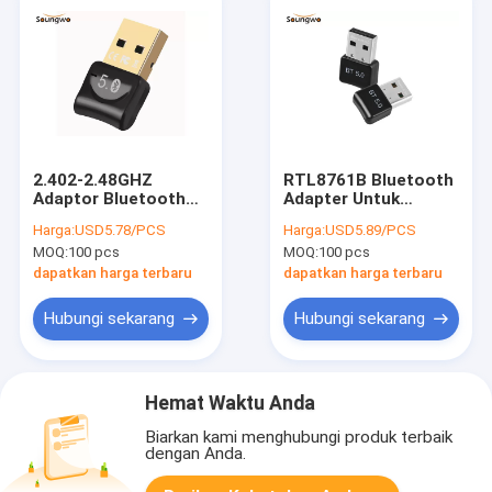
2.402-2.48GHZ
RTL8761B Bluetooth
Adaptor Bluetooth
Adapter Untuk
Untuk Speaker
Penerima Stereo 13g
Harga:
USD5.78/PCS
Harga:
USD5.89/PCS
Komputer Penerima
Ringan
MOQ:
100 pcs
MOQ:
100 pcs
Dongle Bluetooth
USB 2.0
dapatkan harga terbaru
dapatkan harga terbaru
Hubungi sekarang
Hubungi sekarang
Hemat Waktu Anda
Biarkan kami menghubungi produk terbaik
dengan Anda.