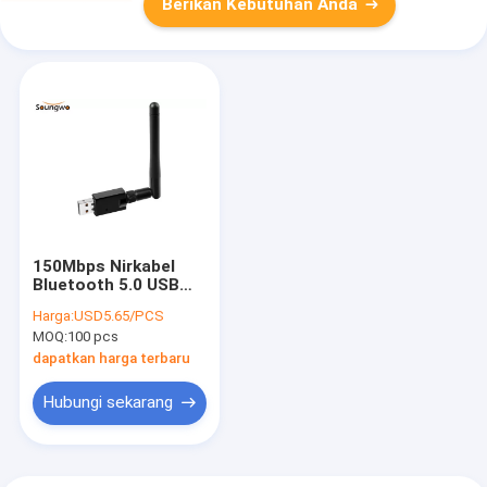
Berikan Kebutuhan Anda
150Mbps Nirkabel
Bluetooth 5.0 USB
Dongle Dengan
Harga:
USD5.65/PCS
Antena 2dBi
MOQ:
100 pcs
dapatkan harga terbaru
Hubungi sekarang