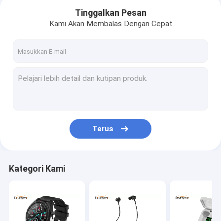
Tinggalkan Pesan
Kami Akan Membalas Dengan Cepat
Terus
Rumah
Kategori Kami
Produk
Tentang kita