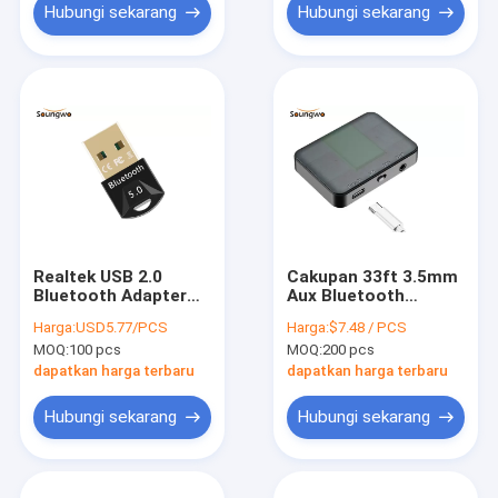
Hubungi sekarang
Hubungi sekarang
Realtek USB 2.0
Cakupan 33ft 3.5mm
Bluetooth Adapter
Aux Bluetooth
10m USB Bluetooth
Adapter Untuk
Harga:
USD5.77/PCS
Harga:
$7.48 / PCS
5.0 Penerima
Headphone
MOQ:
100 pcs
MOQ:
200 pcs
Pemancar
dapatkan harga terbaru
dapatkan harga terbaru
Hubungi sekarang
Hubungi sekarang