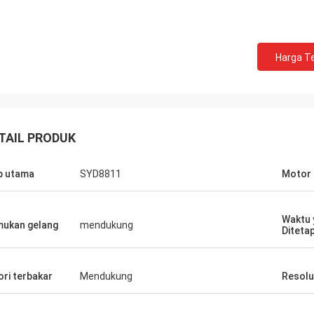
Harga Te
TAIL PRODUK
p utama
SYD8811
Motor
Waktu 
ukan gelang
mendukung
Diteta
ori terbakar
Mendukung
Resolu