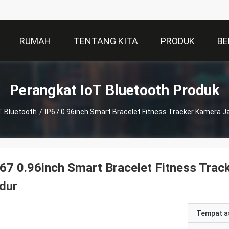
RUMAH
TENTANG KITA
PRODUK
BE
Perangkat IoT Bluetooth Produk
T Bluetooth
/
IP67 0.96inch Smart Bracelet Fitness Tracker Kamera J
67 0.96inch Smart Bracelet Fitness Tra
dur
Tempat a