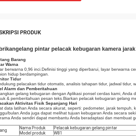
SKRIPSI PRODUK
brikan
gelang pintar pelacak kebugaran kamera jarak 
tang Barang
ar Warna
ar berwarna 0,96 inci.Definisi tinggi yang diperbarui, layar berwarna 
hion hidup berdampingan.
itor Tidur
dukung pelacakan tidur otomatis, analisis tahapan tidur, jadwal tidur, 
el Alarm dan Pemberitahuan
angkan gelang kebugaran dengan Aplikasi ponsel cerdas kami, Anda 
uk & pemberitahuan pesan teks.Biarkan pelacak kebugaran gelang men
acakan Aktivitas Fisik Sepanjang Hari
at data latihan Anda secara akurat, seperti: pedometer, jarak tempuh, k
ggu/bulan.Anda juga dapat melihat tujuan kebugaran Anda secara se
irama Anda sendiri dapat membantu Anda beradaptasi dan membuat ge
Nama Produk
Pelacak kebugaran gelang pintar
ang
Model produk
W81