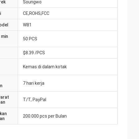
rek
Soungwo
i
CE,ROHS,FCC
odel
W81
 min
50 PCS
$8.39 /PCS
Kemas di dalam kotak
7 hari kerja
an
yarat
T/T, PayPal
ran
kan
200.000 pcs per Bulan
an