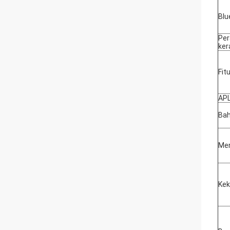
Blu
Per
ker
Fit
APL
Ba
Me
Kek