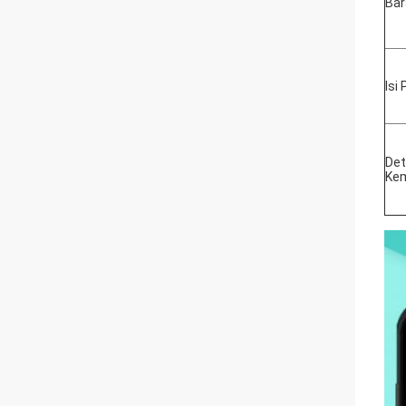
Bar
Isi
Det
Ke