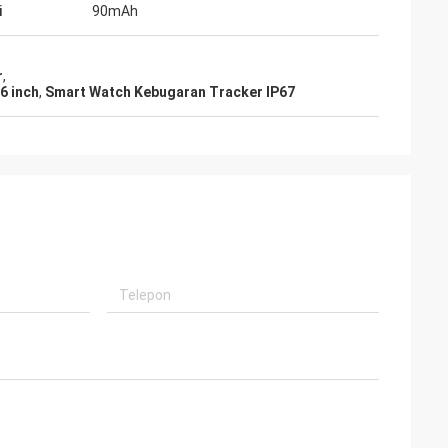
i
90mAh
r
,
6 inch
,
Smart Watch Kebugaran Tracker IP67