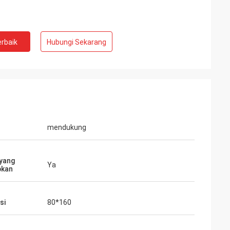
rbaik
Hubungi Sekarang
mendukung
yang
Ya
pkan
si
80*160