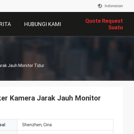
Indonesian
Quote Request
RITA
HUBUNGI KAMI
Suatu
arak Jauh Monitor Tidur
cker Kamera Jarak Jauh Monitor
sal
Shenzhen, Cina