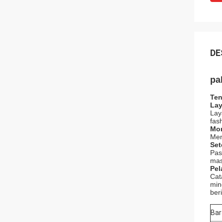
DE
pa
Ten
Lay
Lay
fas
Mon
Men
Set
Pas
mas
Pel
Cat
min
ber
Bar