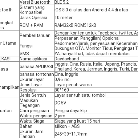
Versi Bluetooth
BLE 5.2
Sistem yang
etooth
iOS 8.0 di atas dan Android 4.4 di atas
Kompatibel
Jarak Operasi
10 meter
angkat
ROM + RAM
RAM32kB ROM512kB
as
Dengan konten untuk Facebook, twitter, Ap
Pemberitahuan
Perpesanan, Panggilan) Opsional
ur Utama
Pedometer/jarak, penyesuaian Kecerahan,
Fungsi
Dukungan OTA, Monitor Tidur, Pengingat 
SMS
YA, hanya lihat, tidak dapat membalas
IKASI
Nama aplikasi
Daydayband
Inggris, Cina, Rusia, Italia, Jepang, Prancis
bahasa APLIKASI
hasa
Thailand, Korea, Jerman, Inggris, Turki, D
bahasa tontonan
Cina, Inggris
Ukuran layar
0,96 inci
Jenis Layar
Layar penuh warna
nampilkan
Resolusi
80*160
Jenis Sentuh
Layar sentuh satu tombol
Masukan
DC 5V
Tegangan
uatan
Cara pengisian
Pengisi daya klip
Waktu pengisian
2 jam
Waktu Siaga
Siaga yang kuat 15 hari
Bahan
silikon + ABS
Ukuran Jam
245*39*11.7mm
Tangan