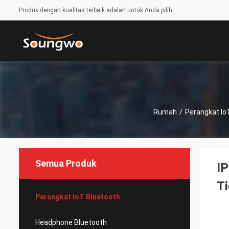
Produk dengan kualitas terbaik adalah untuk Anda pilih
Rumah
/
Perangkat Io
Semua Produk
IP
Ti
Perangkat IoT Bluetooth
Headphone Bluetooth