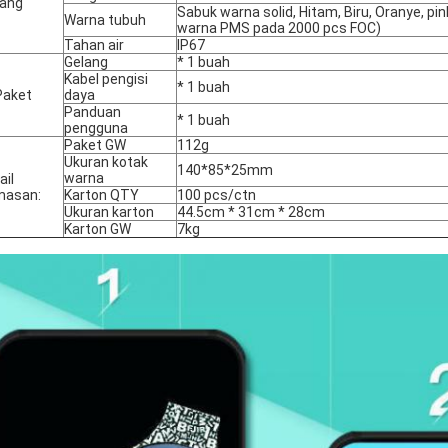
ang
Sabuk warna solid, Hitam, Biru, Oranye, pin
Warna tubuh
warna PMS pada 2000 pcs FOC)
Tahan air
IP67
Gelang
* 1 buah
Kabel pengisi
* 1 buah
 Paket
daya
Panduan
* 1 buah
pengguna
Paket GW
112g
Ukuran kotak
140*85*25mm
warna
ail
masan:
Karton QTY
100 pcs/ctn
Ukuran karton
44.5cm * 31cm * 28cm
Karton GW
7kg