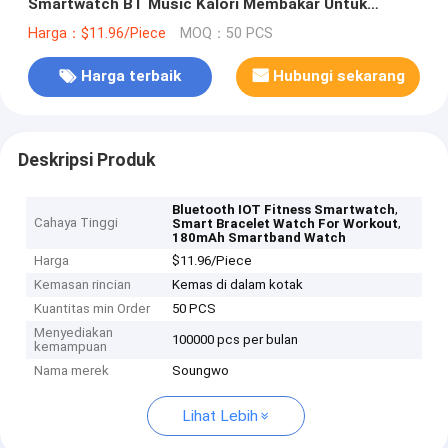
Smartwatch BT Music Kalori Membakar Untuk
Latihan
Harga：$11.96/Piece
MOQ：50 PCS
Harga terbaik
Hubungi sekarang
Deskripsi Produk
,
Bluetooth IOT Fitness Smartwatch
Cahaya Tinggi
,
Smart Bracelet Watch For Workout
180mAh Smartband Watch
Harga
$11.96/Piece
Kemasan rincian
Kemas di dalam kotak
Kuantitas min Order
50 PCS
Menyediakan
100000 pcs per bulan
kemampuan
Nama merek
Soungwo
Lihat Lebih