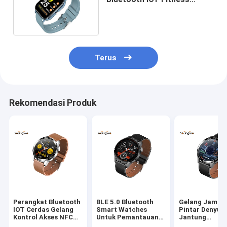
Smartwatch BT Music Kalori
Membakar Untuk Latihan
Terus
Rekomendasi Produk
Perangkat Bluetooth
BLE 5.0 Bluetooth
Gelang Jam T
IOT Cerdas Gelang
Smart Watches
Pintar Denyut
Kontrol Akses NFC
Untuk Pemantauan
Jantung
HRS3300 Monitor
Kesehatan Mode
Berkelanjutan,