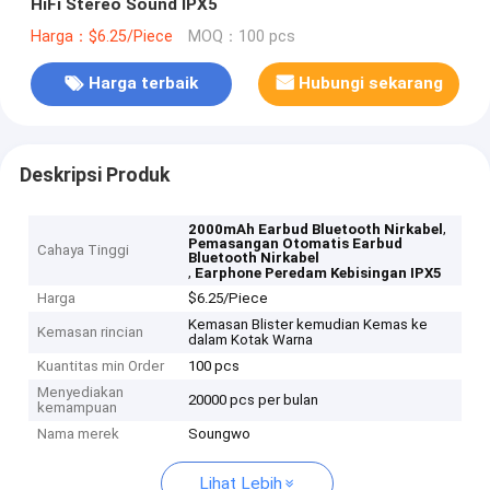
HiFi Stereo Sound IPX5
Harga：$6.25/Piece
MOQ：100 pcs
Harga terbaik
Hubungi sekarang
Deskripsi Produk
,
2000mAh Earbud Bluetooth Nirkabel
Pemasangan Otomatis Earbud
Cahaya Tinggi
Bluetooth Nirkabel
,
Earphone Peredam Kebisingan IPX5
Harga
$6.25/Piece
Kemasan Blister kemudian Kemas ke
Kemasan rincian
dalam Kotak Warna
Kuantitas min Order
100 pcs
Menyediakan
20000 pcs per bulan
kemampuan
Nama merek
Soungwo
Lihat Lebih