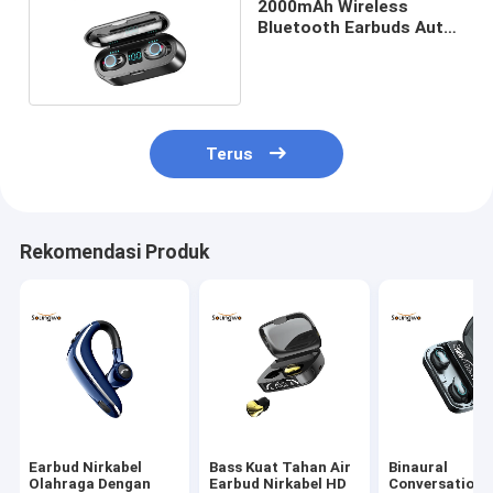
2000mAh Wireless
Bluetooth Earbuds Auto
Pairing HiFi Stereo
Sound IPX5
Terus
Rekomendasi Produk
Earbud Nirkabel
Bass Kuat Tahan Air
Binaural
Olahraga Dengan
Earbud Nirkabel HD
Conversation 