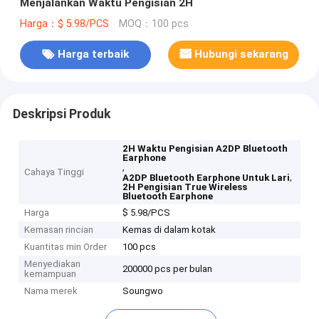
Menjalankan Waktu Pengisian 2H
Harga：$ 5.98/PCS
MOQ：100 pcs
Harga terbaik
Hubungi sekarang
Deskripsi Produk
2H Waktu Pengisian A2DP Bluetooth
Earphone
,
Cahaya Tinggi
,
A2DP Bluetooth Earphone Untuk Lari
2H Pengisian True Wireless
Bluetooth Earphone
Harga
$ 5.98/PCS
Kemasan rincian
Kemas di dalam kotak
Kuantitas min Order
100 pcs
Menyediakan
200000 pcs per bulan
kemampuan
Nama merek
Soungwo