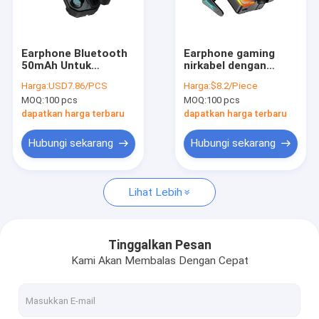
Tur Pabrik
Kontrol kualitas
Earphone Bluetooth
Earphone gaming
50mAh Untuk
nirkabel dengan
Hubungi kami
Berolahraga Ringan
kontrol sentuh
Harga:
USD7.86/PCS
Harga:
$8.2/Piece
2.5oz
mikrofon HiFi Stereo
MOQ:
100 pcs
MOQ:
100 pcs
earbud untuk iPhone
Permintaan Penawaran
Android
dapatkan harga terbaru
dapatkan harga terbaru
Hubungi sekarang
Hubungi sekarang
Perangkat IoT Bluetooth
Lihat Lebih
Headphone Bluetooth
Earphone Bluetooth
Tinggalkan Pesan
Kami Akan Membalas Dengan Cepat
speaker bluetooth
Lampu Bluetooth