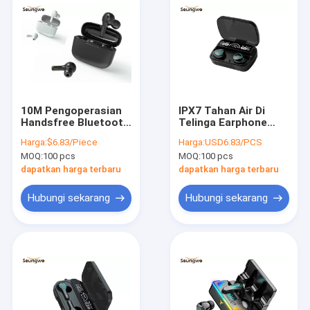
10M Pengoperasian
IPX7 Tahan Air Di
Handsfree Bluetooth
Telinga Earphone
Earphone 2H
Bluetooth 33ft
Harga:
$6.83/Piece
Harga:
USD6.83/PCS
Pengisian Kebisingan
Operasi Pemasangan
MOQ:
100 pcs
MOQ:
100 pcs
Membatalkan Earbud
Otomatis
Olahraga
dapatkan harga terbaru
dapatkan harga terbaru
Hubungi sekarang
Hubungi sekarang
Rumah
Produk
Tentang kami