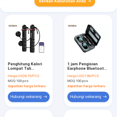
Berikan Kebutuhan Anda
Penghitung Kalori
1 jam Pengisian
Lompat Tali
Earphone Bluetooth
Kebugaran Digital
Nirkabel Binaural Call
Harga:
USD8.79/PCS
Harga:
USD7.86/PCS
Tanpa Kabel 280cm
2000mAH Smart
MOQ:
100 pcs
MOQ:
100 pcs
2x AAA
Touch
dapatkan harga terbaru
dapatkan harga terbaru
Hubungi sekarang
Hubungi sekarang