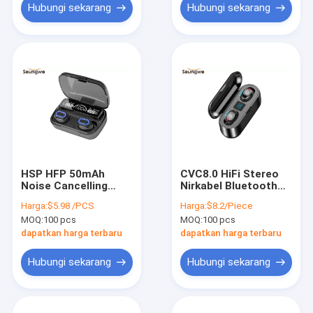
Hubungi sekarang
Hubungi sekarang
HSP HFP 50mAh
CVC8.0 HiFi Stereo
Noise Cancelling
Nirkabel Bluetooth
Earphone 5.1
Earbud IPX5 AVRCP
Harga:
$5.98 /PCS
Harga:
$8.2/Piece
Bluetooth Random
HSP Untuk Gym
MOQ:
100 pcs
MOQ:
100 pcs
Switching
Olahraga
dapatkan harga terbaru
dapatkan harga terbaru
Hubungi sekarang
Hubungi sekarang