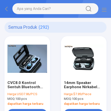
Semua Produk
(292)
CVC8.0 Kontrol
14mm Speaker
Sentuh Bluetooth
Earphone Nirkabel
Earphone Panggilan
Android HSP HFP
Harga:
USD7.86/PCS
Harga:
$7.89/Piece
Binaural IPX7
Dengan Tempat
MOQ:
100 pcs
MOQ:
100 pcs
Peredam Kebisingan
Pengisian Daya
2000MAh
dapatkan harga terbaru
dapatkan harga terbaru