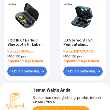
FCC IPX7 Earbud
3D Stereo BT5.1
Bluetooth Nirkabel
Pembatalan
Suara Stereo HiFi
Kebisingan Earbud
Harga:
$6.89/Piece
Harga:
USD7.57/PCS
3.7V 2000mAh
Nirkabel Sejati Untuk
MOQ:
100 pcs
MOQ:
100 pcs
Android 2000mAh
dapatkan harga terbaru
dapatkan harga terbaru
Hubungi sekarang
Hubungi sekarang
Hemat Waktu Anda
Biarkan kami menghubungi produk terbaik
dengan Anda.