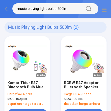
Music Playing Light Bulbs 500lm
(2)
Kamar Tidur E27
RGBW E27 Adaptor
Bluetooth Bulb Musik
Bluetooth Speaker
Memutar Bola Lampu
Bulb Remote Control
Harga:
$4.66 /PCS
Harga:
$3.49/Piece
500LM 4 Mode
SMD5730
MOQ:
100 pcs
MOQ:
100 pcs
Pencahayaan
dapatkan harga terbaru
dapatkan harga terbaru