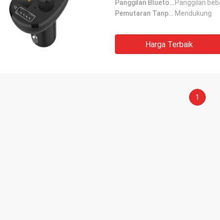
Panggilan Bluetooth:
Panggilan beb
Pemutaran Tanpa Rugi:
Mendukung
Harga Terbaik
1