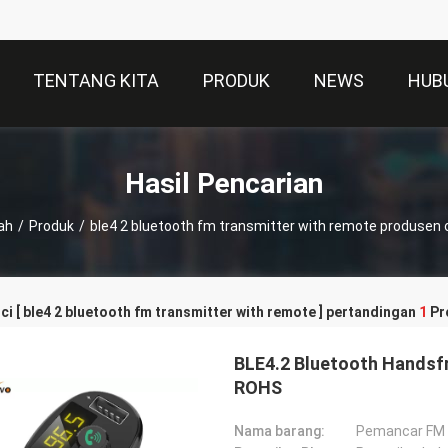
TENTANG KITA
PRODUK
NEWS
HUB
Hasil Pencarian
ah
/
Produk
/
ble4 2 bluetooth fm transmitter with remote produsen 
ci [ ble4 2 bluetooth fm transmitter with remote ] pertandingan
1
Pr
BLE4.2 Bluetooth Handsf
ROHS
Nama barang:
Pemancar FM 