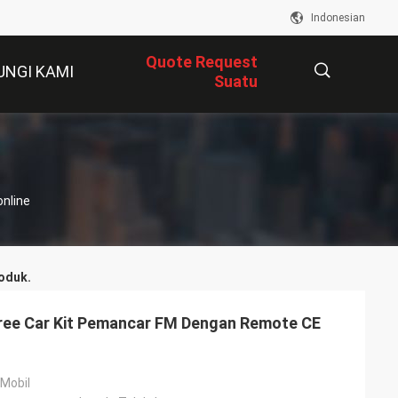
Indonesian
Quote Request
UNGI KAMI
Suatu
描
online
述
oduk.
ree Car Kit Pemancar FM Dengan Remote CE
Mobil