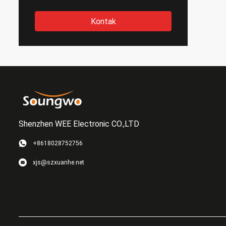
Kontak
Shenzhen WEE Electronic CO.,LTD
+8618028752756
xjs@szxuanhe.net